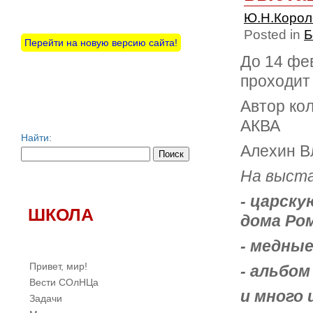
Ю.Н.Коро
Posted in
Б
Перейти на новую версию сайта!
До 14 фе
проходит
Автор ко
АКВА
Найти:
Алехин В
На выста
- царск
ШКОЛА
дома Ро
- медные
Привет, мир!
- альбо
Вести СОлНЦа
и много
Задачи