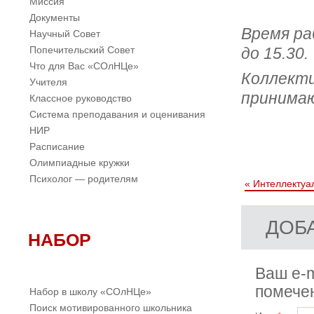
Миссия
Документы
Время ра
Научный Совет
Попечительский Совет
до 15.30.
Что для Вас «СОлНЦе»
Коллекти
Учителя
принимаю
Классное руководство
Система преподавания и оценивания
НИР
Расписание
Олимпиадные кружки
Психолог — родителям
«
Интеллектуа
ДОБ
НАБОР
Ваш e-m
помеч
Набор в школу «СОлНЦе»
Поиск мотивированного школьника