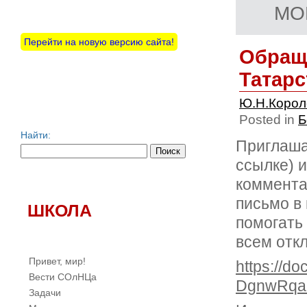
MO
Перейти на новую версию сайта!
Обращ
Татарс
Ю.Н.Коро
Posted in
Б
Найти:
Приглаша
ссылке) и
коммента
письмо в
ШКОЛА
помогать
всем отк
Привет, мир!
https://d
Вести СОлНЦа
DgnwRqa
Задачи