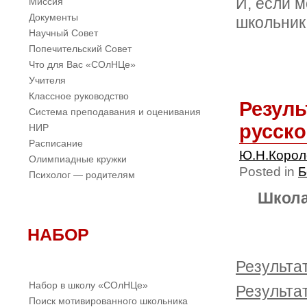
И, если 
Миссия
Документы
школьник 
Научный Совет
Попечительский Совет
Что для Вас «СОлНЦе»
Учителя
Классное руководство
Резуль
Система преподавания и оценивания
русско
НИР
Расписание
Ю.Н.Коро
Олимпиадные кружки
Posted in
Б
Психолог — родителям
Школа
НАБОР
Результа
Набор в школу «СОлНЦе»
Результа
Поиск мотивированного школьника