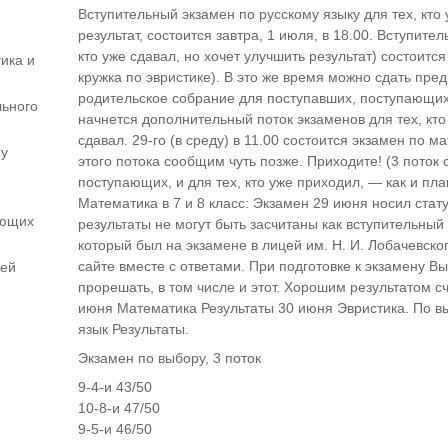
Вступительный экзамен по русскому языку для тех, кто 
результат, состоится завтра, 1 июля, в 18.00. Вступите
кто уже сдавал, но хочет улучшить результат) состоится
ика и
кружка по эвристике). В это же время можно сдать пред
родительское собрание для поступавших, поступающих
льного
начнется дополнительный поток экзаменов для тех, кто 
сдавал. 29-го (в среду) в 11.00 состоится экзамен по
му
этого потока сообщим чуть позже. Приходите! (3 поток 
поступающих, и для тех, кто уже приходил, — как и пл
Математика в 7 и 8 класс: Экзамен 29 июня носил статус
ающих
результаты не могут быть засчитаны как вступительный
который был на экзамене в лицей им. Н. И. Лобачевско
сайте вместе с ответами. При подготовке к экзамену 
шей
прорешать, в том числе и этот. Хорошим результатом с
июня Математика Результаты 30 июня Эвристика. По в
язык Результаты.
Экзамен по выбору, 3 поток
9-4-и 43/50
10-8-и 47/50
9-5-и 46/50