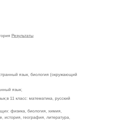
стория
Результаты
ностранный язык, биология (окружающий
анный язык;
зык;в 11 класс: математика, русский
щих: физика, биология, химия,
е, история, география, литература,