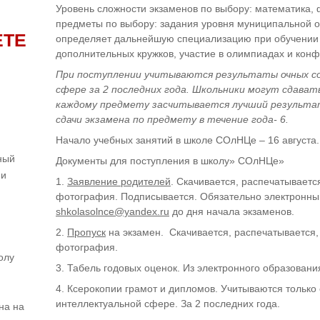
Уровень сложности экзаменов по выбору: математика, 
предметы по выбору: задания уровня муниципальной 
ЕТЕ
определяет дальнейшую специализацию при обучении 
дополнительных кружков, участие в олимпиадах и кон
При поступлении учитываются результаты очных с
сфере за 2 последних года. Школьники могут сдавать
каждому предмету засчитывается лучший результа
сдачи экзамена по предмету в течение года- 6.
Начало учебных занятий в школе СОлНЦе – 16 августа.
ный
Документы для поступления в школу» СОлНЦе»
ни
1.
Заявление родителей
. Скачивается, распечатываетс
и
фотография. Подписывается. Обязательно электронный
shkolasolnce@yandex.ru
до дня начала экзаменов.
2.
Пропуск
на экзамен. Скачивается, распечатывается,
фотография.
олу
3. Табель годовых оценок. Из электронного образовани
4. Ксерокопии грамот и дипломов. Учитываются только
интеллектуальной сфере. За 2 последних года.
на на