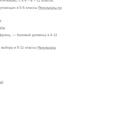
ительный), с 8.8 – в 7-11 классы,
ступающих в 5-6 классы
Результаты по
ы
аты
и франц. — базовый уровень) в 4-11
о выбору в 8-11 классы
Результаты
а
):