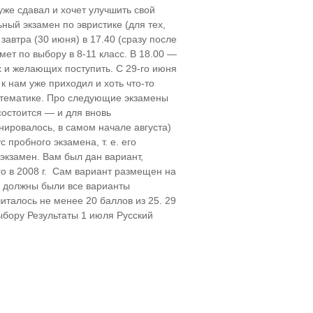
уже сдавал и хочет улучшить свой
льный экзамен по эвристике (для тех,
 завтра (30 июня) в 17.40 (сразу после
мет по выбору в 8-11 класс. В 18.00 —
 и желающих поступить. С 29-го июня
к нам уже приходил и хоть что-то
 математике. Про следующие экзамены
состоится — и для вновь
анировалось, в самом начале августа)
 пробного экзамена, т. е. его
 экзамен. Вам был дан вариант,
го в 2008 г. Сам вариант размещен на
Вы должны были все варианты
читалось не менее 20 баллов из 25. 29
ыбору Результаты 1 июля Русский