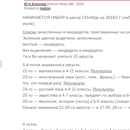
Ю.Н.Королев
post on Июнь 8th, 2016
Posted in
Набор
НАЧИНАЕТСЯ НАБОР в школу СОлНЦе на 2016/17 учебны
июле),
Списки
зачисленных и кандидатов, приглашенных на уче
Зеленым цветом выделены зачисленные,
желтым — кандидаты,
без выделения — кандидаты в кандидаты.
7а и 8а начинают учиться 15 августа.
5-й поток экзаменов в августе:
22-го — математика в 4-11 классы,
Результаты
23-го — иностранный язык (англ., нем., франц.) — базо
тех, кто первый раз),
Результаты
24-го — русский язык в 4-11 классы,
Результаты
25-го — эвристика в 4-7 классы, предмет по выбору в 8
26-го — биология, история (тесты) в 5-6 классы (только
Начало экзаменов 22-25-го августа — в 17.00, 26-го — в
4 поток