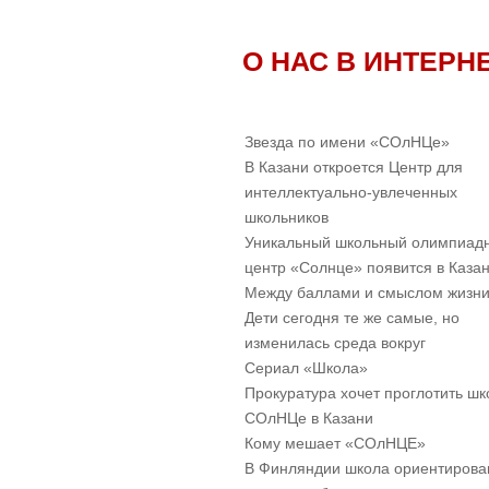
О НАС В ИНТЕРН
Звезда по имени «СОлНЦе»
В Казани откроется Центр для
интеллектуально-увлеченных
школьников
Уникальный школьный олимпиад
центр «Солнце» появится в Каза
Между баллами и смыслом жизн
Дети сегодня те же самые, но
изменилась среда вокруг
Cериал «Школа»
Прокуратура хочет проглотить шк
СОлНЦе в Казани
Кому мешает «СОлНЦЕ»
В Финляндии школа ориентирова