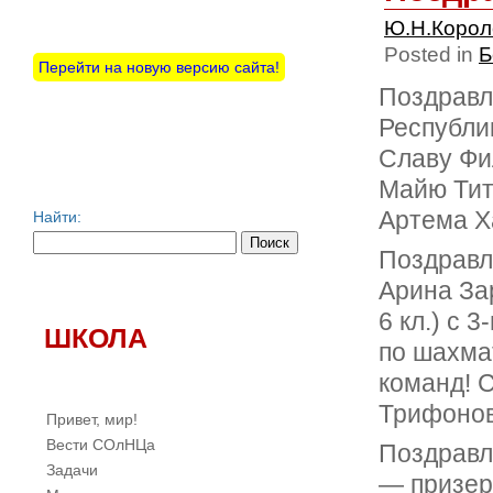
Ю.Н.Коро
Posted in
Б
Перейти на новую версию сайта!
Поздравл
Республи
Славу Фил
Майю Тито
Артема Ха
Найти:
Поздравл
Арина Зар
6 кл.) с 
ШКОЛА
по шахма
команд! 
Трифонов
Привет, мир!
Вести СОлНЦа
Поздравл
Задачи
— призер