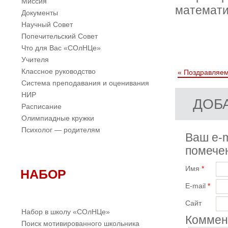
Миссия
математи
Документы
Научный Совет
Попечительский Совет
Что для Вас «СОлНЦе»
Учителя
Классное руководство
«
Поздравляе
Система преподавания и оценивания
НИР
ДОБ
Расписание
Олимпиадные кружки
Психолог — родителям
Ваш e-m
помеч
Имя
*
НАБОР
E-mail
*
Сайт
Набор в школу «СОлНЦе»
Коммен
Поиск мотивированного школьника