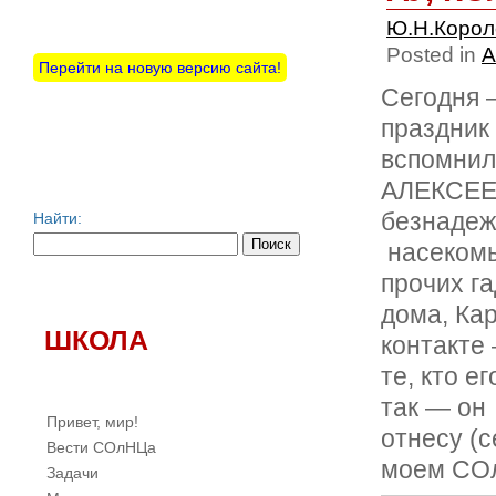
Ю.Н.Коро
Posted in
А
Перейти на новую версию сайта!
Сегодня 
праздни
вспомни
АЛЕКСЕЕВ
безнадеж
Найти:
насекомых
прочих г
дома, Кар
ШКОЛА
контакте 
те, кто е
так — он
Привет, мир!
отнесу (с
Вести СОлНЦа
моем СО
Задачи