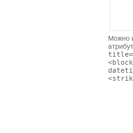
Можно 
атрибу
title=
<block
dateti
<strik