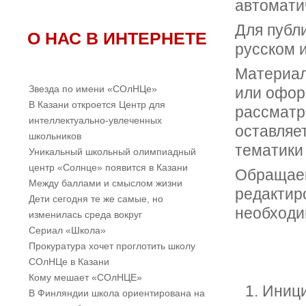
автомати
Для публ
О НАС В ИНТЕРНЕТЕ
русском и
Материал
Звезда по имени «СОлНЦе»
или офор
В Казани откроется Центр для
рассматр
интеллектуально-увлеченных
оставляет
школьников
тематики
Уникальный школьный олимпиадный
центр «Солнце» появится в Казани
Обращаем
Между баллами и смыслом жизни
редактир
Дети сегодня те же самые, но
необходи
изменилась среда вокруг
Cериал «Школа»
Прокуратура хочет проглотить школу
СОлНЦе в Казани
Кому мешает «СОлНЦЕ»
Иници
В Финляндии школа ориентирована на