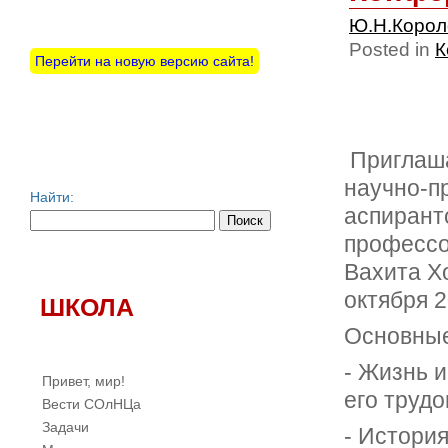
Ю.Н.Коро
Posted in
К
Перейти на новую версию сайта!
Приглаша
научно-п
Найти:
аспирант
профессо
Вахита Х
октября 2
ШКОЛА
Основные
- Жизнь и
Привет, мир!
его трудо
Вести СОлНЦа
Задачи
- История