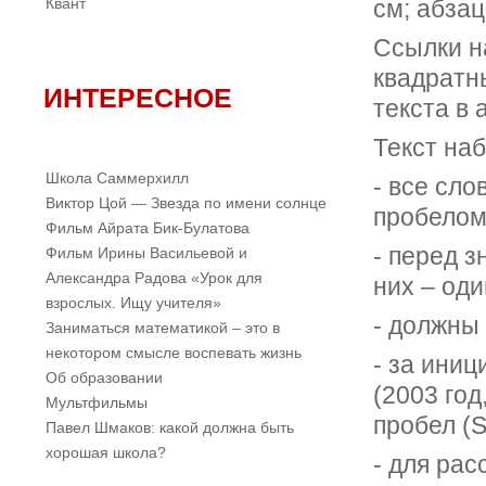
Квант
см; абзац
Ссылки н
квадратны
ИНТЕРЕСНОЕ
текста в 
Текст на
Школа Саммерхилл
- все сл
Виктор Цой — Звезда по имени солнце
пробелом
Фильм Айрата Бик-Булатова
- перед з
Фильм Ирины Васильевой и
Александра Радова «Урок для
них – оди
взрослых. Ищу учителя»
- должны
Заниматься математикой – это в
некотором смысле воспевать жизнь
- за ини
Об образовании
(2003 год
Мультфильмы
пробел (S
Павел Шмаков: какой должна быть
хорошая школа?
- для ра