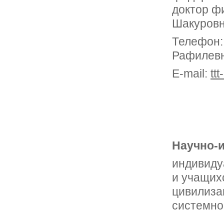
доктор ф
Шакуровн
Телефон:
Рафилев
E-mail:
tt
Научно-и
индивиду
и учащих
цивилиза
системног