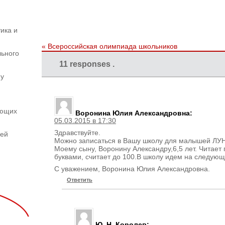
ика и
«
Всероссийская олимпиада школьников
льного
11 responses .
му
ающих
Воронина Юлия Александровна
:
05.03.2015 в 17:30
Здравствуйте.
шей
Можно записаться в Вашу школу для малышей ЛУ
Моему сыну, Воронину Александру,6,5 лет. Читае
буквами, считает до 100.В школу идем на следующ
С уважением, Воронина Юлия Александровна.
Ответить
Ю. Н. Королев
: