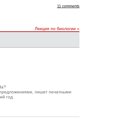
11 comments
Лекция по биологии
»
На?
т предложениями, пишет печатными
ий год.