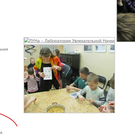
ания
ка