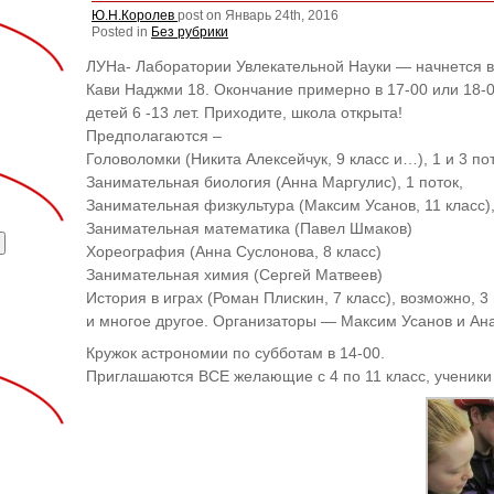
Ю.Н.Королев
post on Январь 24th, 2016
Posted in
Без рубрики
ЛУНа- Лаборатории Увлекательной Науки — начнется в
Кави Наджми 18. Окончание примерно в 17-00 или 18-
детей 6 -13 лет. Приходите, школа открыта!
Предполагаются –
Головоломки (Никита Алексейчук, 9 класс и…), 1 и 3 пот
Занимательная биология (Анна Маргулис), 1 поток,
Занимательная физкультура (Максим Усанов, 11 класс)
Занимательная математика (Павел Шмаков)
Хореография (Анна Суслонова, 8 класс)
Занимательная химия (Сергей Матвеев)
История в играх (Роман Плискин, 7 класс), возможно, 3
и многое другое. Организаторы — Максим Усанов и Ан
Кружок астрономии по субботам в 14-00.
Приглашаются ВСЕ желающие с 4 по 11 класс, ученики