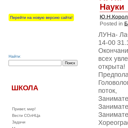
Науки
Ю.Н.Коро
Перейти на новую версию сайта!
Posted in
Б
ЛУНа- Ла
14-00 31
Окончани
Найти:
всех увле
открыта!
Предпола
Головолом
ШКОЛА
поток,
Занимател
Занимате
Привет, мир!
Занимате
Вести СОлНЦа
Хореогра
Задачи