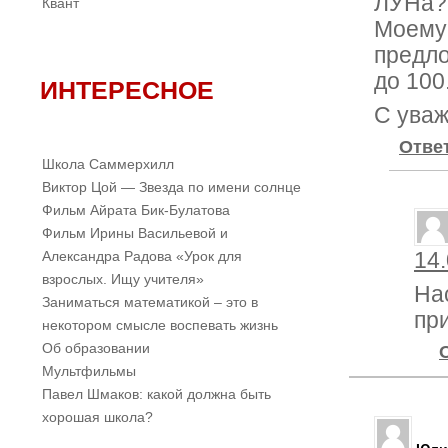
ЛУНа?
Квант
Моему 
предло
до 100
ИНТЕРЕСНОЕ
С уваж
Отве
Школа Саммерхилл
Виктор Цой — Звезда по имени солнце
Фильм Айрата Бик-Булатова
Фильм Ирины Васильевой и
Александра Радова «Урок для
14.
взрослых. Ищу учителя»
На
Заниматься математикой – это в
пр
некотором смысле воспевать жизнь
Об образовании
Мультфильмы
Павел Шмаков: какой должна быть
хорошая школа?