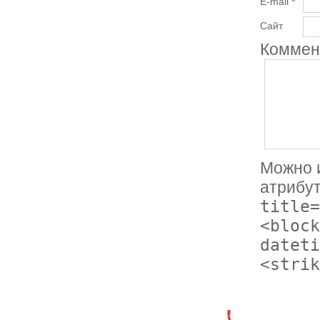
E-mail
*
Сайт
Коммен
Можно 
атрибу
title=
<block
dateti
<strik