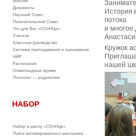
Миссия
Занимате
Документы
История в
Научный Совет
потока
Попечительский Совет
и многое
Что для Вас «СОлНЦе»
Учителя
Анастаси
Классное руководство
Кружок а
Система преподавания и оценивания
Приглаша
НИР
Расписание
нашей шк
Олимпиадные кружки
Психолог — родителям
НАБОР
Набор в школу «СОлНЦе»
Поиск мотивированного школьника