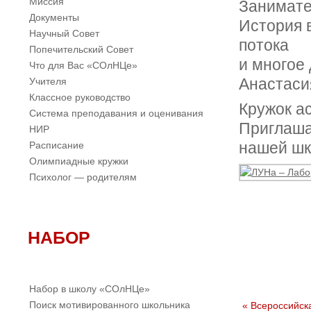
Миссия
Занимате
Документы
История в
Научный Совет
потока
Попечительский Совет
и многое
Что для Вас «СОлНЦе»
Учителя
Анастаси
Классное руководство
Кружок а
Система преподавания и оценивания
Приглаша
НИР
Расписание
нашей шк
Олимпиадные кружки
Психолог — родителям
НАБОР
Набор в школу «СОлНЦе»
Поиск мотивированного школьника
«
Всероссийск