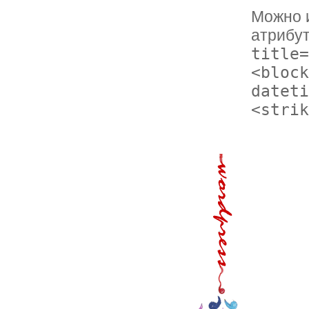
Можно 
атрибу
title=
<block
dateti
<strik