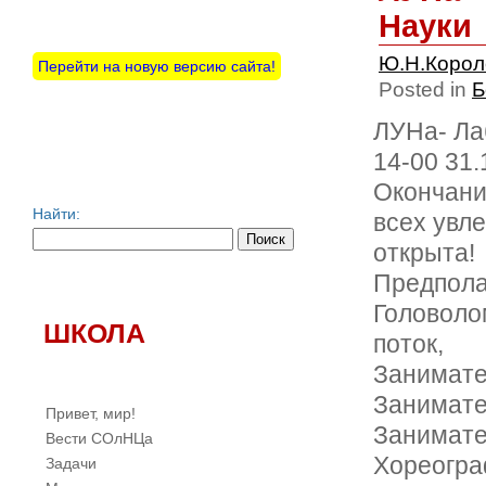
Науки
Ю.Н.Коро
Перейти на новую версию сайта!
Posted in
Б
ЛУНа- Ла
14-00 31
Окончани
Найти:
всех увле
открыта!
Предпола
Головолом
ШКОЛА
поток,
Занимател
Занимате
Привет, мир!
Занимате
Вести СОлНЦа
Хореогра
Задачи